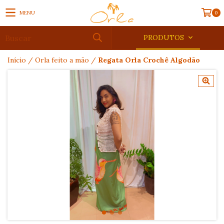
MENU
0
PRODUTOS
Início
/
Orla feito a mão
/
Regata Orla Crochê Algodão