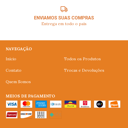
ENVIAMOS SUAS COMPRAS
Entrega em todo o país
NAVEGAÇÃO
Início
Todos os Produtos
Contato
Trocas e Devoluções
Quem Somos
MEIOS DE PAGAMENTO