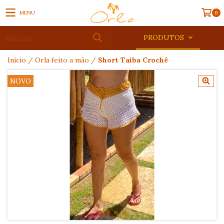
MENU
0
PRODUTOS
Início
/
Orla feito a mão
/
Short Taiba Crochê
NOVO