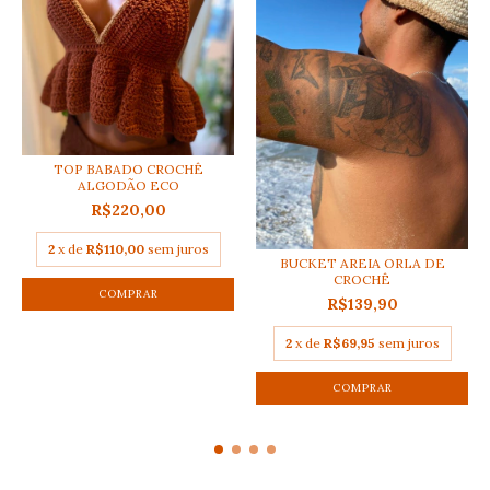
TOP BABADO CROCHÊ
ALGODÃO ECO
R$220,00
2
x de
R$110,00
sem juros
BUCKET AREIA ORLA DE
CROCHÊ
COMPRAR
R$139,90
2
x de
R$69,95
sem juros