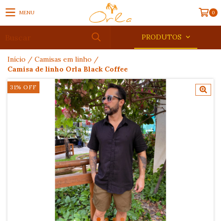
MENU
0
PRODUTOS
Início
/
Camisas em linho
/
Camisa de linho Orla Black Coffee
31
%
OFF