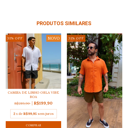
PRODUTOS SIMILARES
NOVO
31
%
OFF
31
%
OFF
CAMISA DE LINHO ORLA VIBE
BOA
R$199,90
R$289,90
2
x de
R$99,95
sem juros
COMPRAR